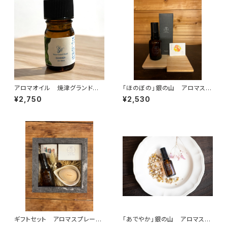
アロマオイル 焼津グランドホ
「ほのぼの」銀の山 アロマスプ
テルオリジナルブレンド サマ
レー 30ml
¥2,750
¥2,530
ー ミントブレンド
ギフトセット アロマスプレー
「あでやか」銀の山 アロマスプ
「おごそか」&木こりのたまごギフ
レー 30ml